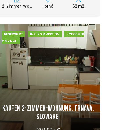
2-Zimmer-Wo...
Horná
62 m2
RESERVIERT
INK. KOMMISSION
HYPOTHEK
MÖGLICH
Kaufen 2-Zimmer-Wohnung, Trnava,
Slowakei
130.000,- €