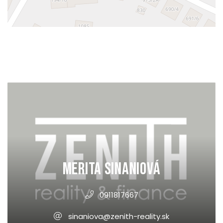
Merita Sinaniová
0911817667
sinaniova@zenith-reality.sk